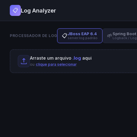
Log Analyzer
📋
JBoss EAP 6.4
Spring Boot
📋
🌱
PROCESSADOR DE LOG
server.log padrão
Logback / Log
Arraste um arquivo
.log
aqui
ou
clique para selecionar