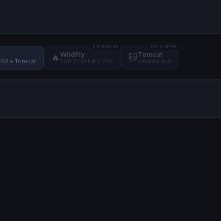
EM BREVE
EM BREVE
WildFly
Tomcat
🔥
🐱
4j2 + Tomcat
EAP 7 / WildFly 26+
catalina.out